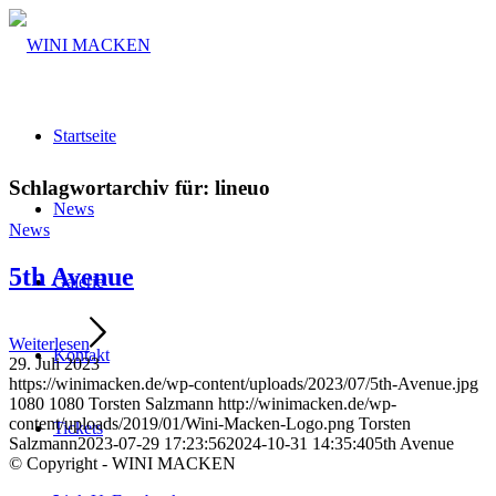
Startseite
Schlagwortarchiv für:
lineuo
News
News
5th Avenue
Galerie
Weiterlesen
Kontakt
29. Juli 2023
https://winimacken.de/wp-content/uploads/2023/07/5th-Avenue.jpg
1080
1080
Torsten Salzmann
http://winimacken.de/wp-
content/uploads/2019/01/Wini-Macken-Logo.png
Torsten
Tickets
Salzmann
2023-07-29 17:23:56
2024-10-31 14:35:40
5th Avenue
© Copyright - WINI MACKEN