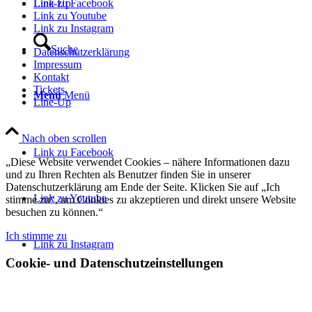
Line-Up
Link zu Facebook
Link zu Youtube
Link zu Instagram
Suche
Datenschutzerklärung
Impressum
Kontakt
Tickets
Menü
Menü
Line-Up
Nach oben scrollen
Link zu Facebook
„Diese Website verwendet Cookies – nähere Informationen dazu
und zu Ihren Rechten als Benutzer finden Sie in unserer
Datenschutzerklärung am Ende der Seite. Klicken Sie auf „Ich
Link zu Youtube
stimme zu“, um Cookies zu akzeptieren und direkt unsere Website
besuchen zu können.“
Ich stimme zu
Link zu Instagram
Cookie- und Datenschutzeinstellungen