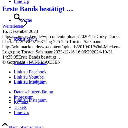
Line-Up
Erste Bands bestätigt …
Suche
Weiterlesen
16. Dezember 2023
https://winimacken.de/wp-content/uploads/2020/11/Dorky-Dorks-
Menü
Menü
black-e1720596021637.jpg
225
225
Torsten Salzmann
http://winimacken.de/wp-content/uploads/2019/01/Wini-Macken-
Logo.png
Torsten Salzmann
2023-12-16 16:06:29
2024-10-31
14:35:05
Erste Bands bestätigt …
© Copyright - WINI MACKEN
Link zu Facebook
Link zu Facebook
Link zu Youtube
Link zu Youtube
Link zu Instagram
Datenschutzerklärung
Impressum
Link zu Instagram
Kontakt
Tickets
Line-Up
Nach oben scrollen