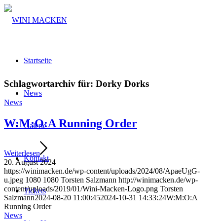
Startseite
Schlagwortarchiv für:
Dorky Dorks
News
News
W:M:O:A Running Order
Galerie
Weiterlesen
Kontakt
20. August 2024
https://winimacken.de/wp-content/uploads/2024/08/ApaeUgG-
u.jpeg
1080
1080
Torsten Salzmann
http://winimacken.de/wp-
content/uploads/2019/01/Wini-Macken-Logo.png
Torsten
Tickets
Salzmann
2024-08-20 11:00:45
2024-10-31 14:33:24
W:M:O:A
Running Order
News