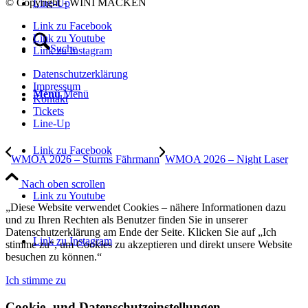
© Copyright - WINI MACKEN
Line-Up
Link zu Facebook
Link zu Youtube
Suche
Link zu Instagram
Datenschutzerklärung
Impressum
Menü
Menü
Kontakt
Tickets
Line-Up
Link zu Facebook
WMOA 2026 – Sturms Fährmann
WMOA 2026 – Night Laser
Nach oben scrollen
Link zu Youtube
„Diese Website verwendet Cookies – nähere Informationen dazu
und zu Ihren Rechten als Benutzer finden Sie in unserer
Datenschutzerklärung am Ende der Seite. Klicken Sie auf „Ich
Link zu Instagram
stimme zu“, um Cookies zu akzeptieren und direkt unsere Website
besuchen zu können.“
Ich stimme zu
Cookie- und Datenschutzeinstellungen