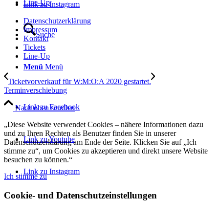
Line-Up
Link zu Instagram
Datenschutzerklärung
Impressum
Suche
Kontakt
Tickets
Line-Up
Menü
Menü
Ticketvorverkauf für W:M:O:A 2020 gestartet.
Terminverschiebung
Link zu Facebook
Nach oben scrollen
„Diese Website verwendet Cookies – nähere Informationen dazu
und zu Ihren Rechten als Benutzer finden Sie in unserer
Link zu Youtube
Datenschutzerklärung am Ende der Seite. Klicken Sie auf „Ich
stimme zu“, um Cookies zu akzeptieren und direkt unsere Website
besuchen zu können.“
Link zu Instagram
Ich stimme zu
Cookie- und Datenschutzeinstellungen